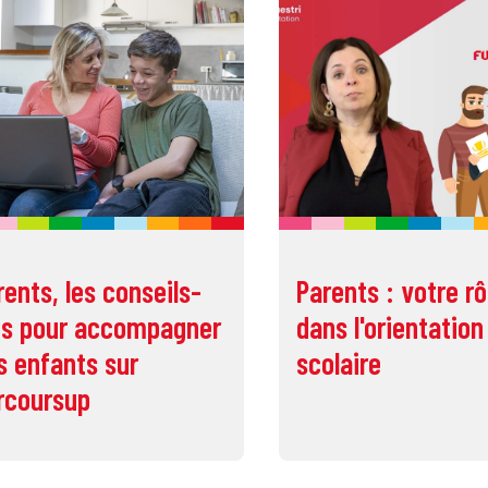
rents, les conseils-
Parents : votre rô
és pour accompagner
dans l'orientation
s enfants sur
scolaire
rcoursup