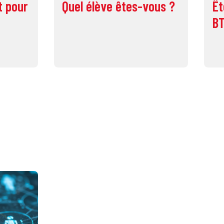
t pour
Quel élève êtes-vous ?
Êt
BT